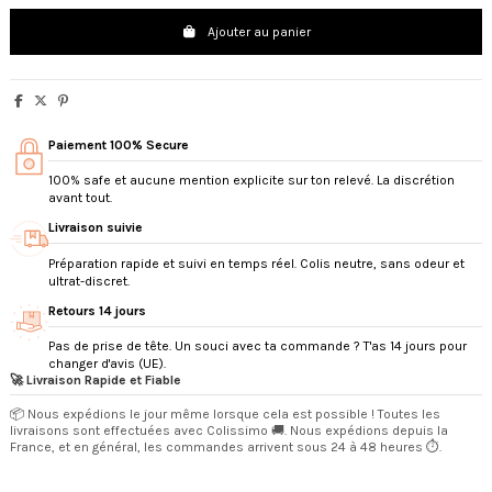
Ajouter au panier
Paiement 100% Secure
100% safe et aucune mention explicite sur ton relevé. La discrétion
avant tout.
Livraison suivie
Préparation rapide et suivi en temps réel. Colis neutre, sans odeur et
ultrat-discret.
Retours 14 jours
Pas de prise de tête. Un souci avec ta commande ? T'as 14 jours pour
changer d'avis (UE).
🚀 Livraison Rapide et Fiable
📦 Nous expédions le jour même lorsque cela est possible ! Toutes les
livraisons sont effectuées avec Colissimo 🚚. Nous expédions depuis la
France, et en général, les commandes arrivent sous 24 à 48 heures ⏱️.