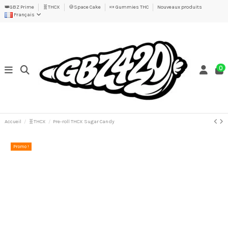
👑GBZ Prime
🧬THCX
🍪Space Cake
🍬 Gummies THC
Nouveaux produits
Français
0
Accueil
🧬THCX
Pre-roll THCX Sugar Candy
Promo !