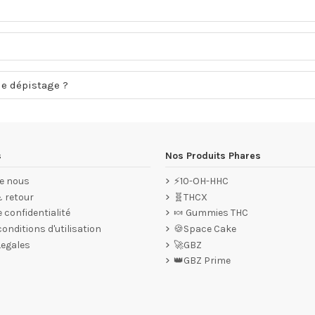
de dépistage ?
s
Nos Produits Phares
e nous
⚡10-OH-HHC
& retour
🧬THCX
e confidentialité
🍬 Gummies THC
onditions d'utilisation
🍪Space Cake
Legales
🚀GBZ
👑GBZ Prime