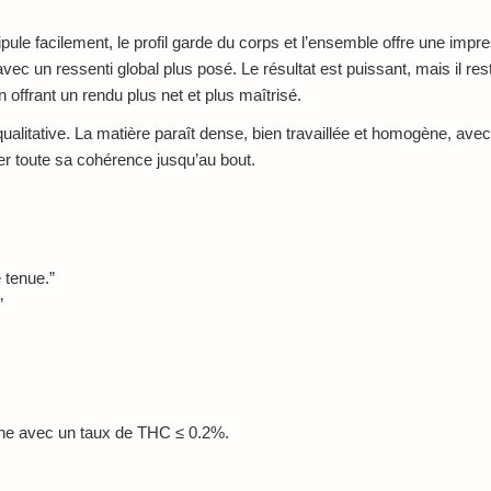
.
ipule facilement, le profil garde du corps et l’ensemble offre une impres
vec un ressenti global plus posé. Le résultat est puissant, mais il re
 offrant un rendu plus net et plus maîtrisé.
qualitative. La matière paraît dense, bien travaillée et homogène, ave
rder toute sa cohérence jusqu’au bout.
 tenue.”
”
nne avec un taux de THC ≤ 0.2%.