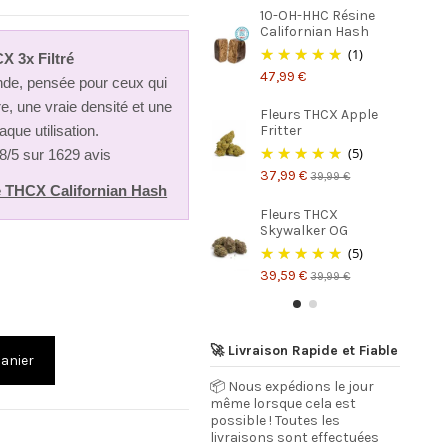
10-OH-HHC Résine
Californian Hash
(1)
X 3x Filtré
47,99 €
onde, pensée pour ceux qui
e, une vraie densité et une
Fleurs THCX Apple
aque utilisation.
Fritter
(5)
8/5 sur 1629 avis
37,99 €
39,99 €
 THCX Californian Hash
Fleurs THCX
Skywalker OG
(5)
39,59 €
39,99 €
🚀 Livraison Rapide et Fiable
panier
📦 Nous expédions le jour
même lorsque cela est
possible ! Toutes les
livraisons sont effectuées