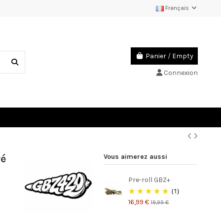
Français
Panier
/
Empty
Connexion
ré
Vous aimerez aussi
Pre-roll GBZ+
(1)
16,99 €
19,99 €
(3 avis)