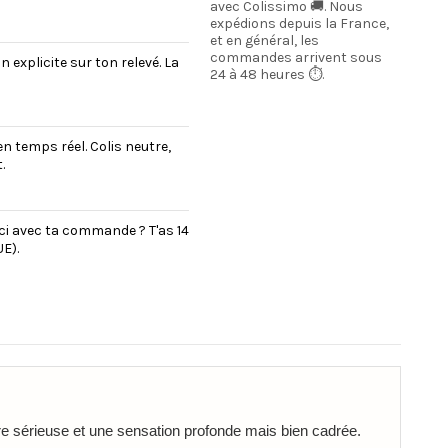
avec Colissimo 🚚. Nous
expédions depuis la France,
et en général, les
commandes arrivent sous
explicite sur ton relevé. La
24 à 48 heures ⏱️.
en temps réel. Colis neutre,
.
uci avec ta commande ? T'as 14
E).
re sérieuse et une sensation profonde mais bien cadrée.