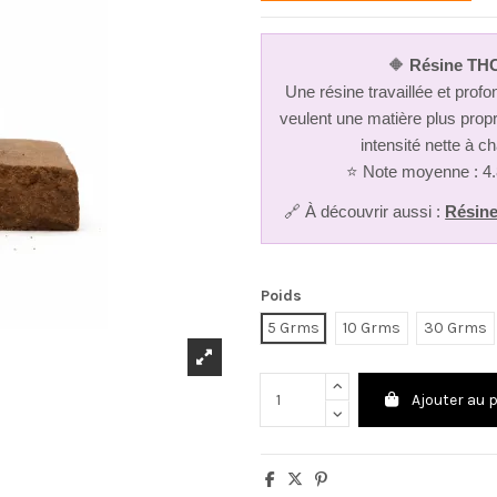
🔶
Résine THC
Une résine travaillée et prof
veulent une matière plus propr
intensité nette à ch
⭐ Note moyenne : 4.
🔗 À découvrir aussi :
Résine
Poids
5 Grms
10 Grms
30 Grms
Ajouter au 