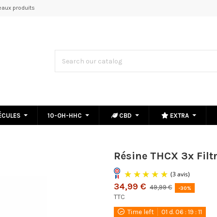
aux produits
ÉCULES
10-OH-HHC
CBD
EXTRA
Résine THCX 3x Filt
34,99 €
49,99 €
-30%
TTC
Time left
01
d.
06
:
19
:
10