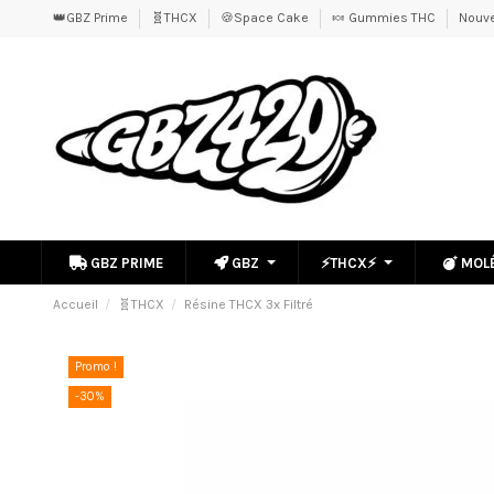
👑GBZ Prime
🧬THCX
🍪Space Cake
🍬 Gummies THC
Nouve
GBZ PRIME
GBZ
⚡THCX⚡
MOL
Accueil
🧬THCX
Résine THCX 3x Filtré
Promo !
-30%