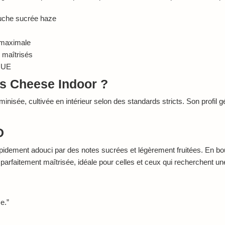
uche sucrée haze
é maximale
e maîtrisés
 UE
ss Cheese Indoor ?
sée, cultivée en intérieur selon des standards stricts. Son profil gé
D
 rapidement adouci par des notes sucrées et légèrement fruitées. En 
 parfaitement maîtrisée, idéale pour celles et ceux qui recherchent une
e.”