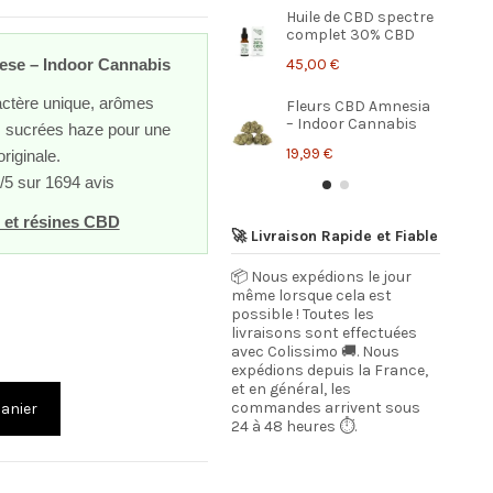
Huile de CBD spectre
complet 30% CBD
45,00 €
ese – Indoor Cannabis
actère unique, arômes
Fleurs CBD Amnesia
– Indoor Cannabis
 sucrées haze pour une
19,99 €
riginale.
/5 sur 1694 avis
 et résines CBD
🚀 Livraison Rapide et Fiable
📦 Nous expédions le jour
même lorsque cela est
possible ! Toutes les
livraisons sont effectuées
avec Colissimo 🚚. Nous
expédions depuis la France,
et en général, les
commandes arrivent sous
panier
24 à 48 heures ⏱️.