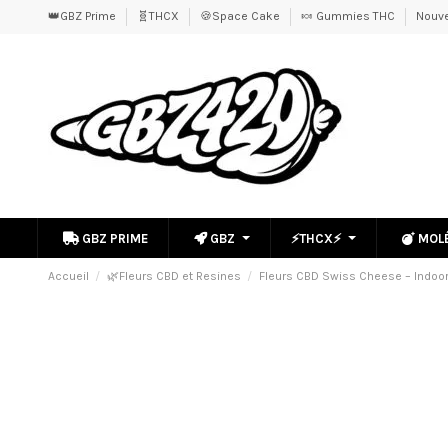
👑GBZ Prime
🧬THCX
🍪Space Cake
🍬 Gummies THC
Nouve
GBZ PRIME
GBZ
⚡THCX⚡
MOL
Accueil
🌿Fleurs CBD et Resines
Fleurs CBD Swiss Cheese – Indoo