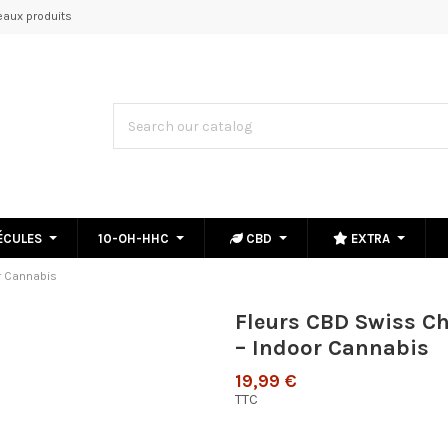
aux produits
ÉCULES
10-OH-HHC
CBD
EXTRA
r Cannabis
Fleurs CBD Swiss C
– Indoor Cannabis
19,99 €
TTC