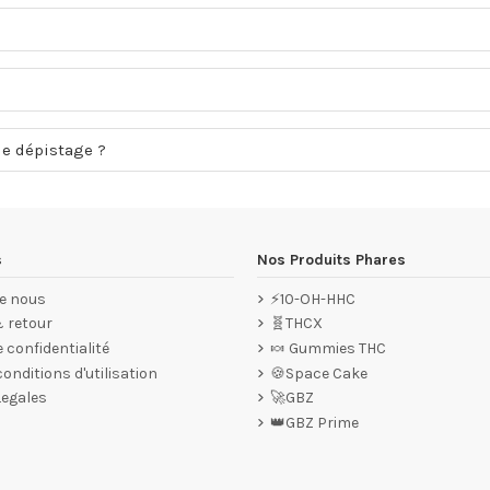
de dépistage ?
s
Nos Produits Phares
e nous
⚡10-OH-HHC
& retour
🧬THCX
e confidentialité
🍬 Gummies THC
onditions d'utilisation
🍪Space Cake
Legales
🚀GBZ
👑GBZ Prime