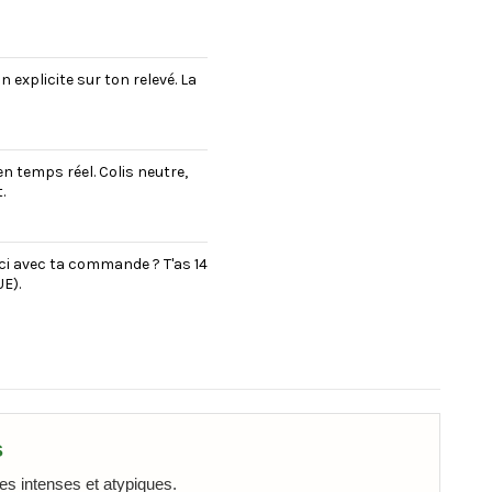
explicite sur ton relevé. La
en temps réel. Colis neutre,
.
uci avec ta commande ? T'as 14
E).
s
es intenses et atypiques.