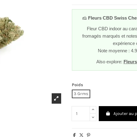
🧀
Fleurs CBD Swiss Che
Fleur CBD indoor au car
fromagés marqués et notes
expérience o
Note moyenne : 4.9
Also explore:
Fleurs
Poids
3 Grms
Ajouter au 