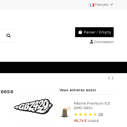
Français
Panier
/
Empty
Connexion
heese
Vous aimerez aussi
Résine Premium ICE
GMO GBZ+
(2)
46,74 €
54,99 €