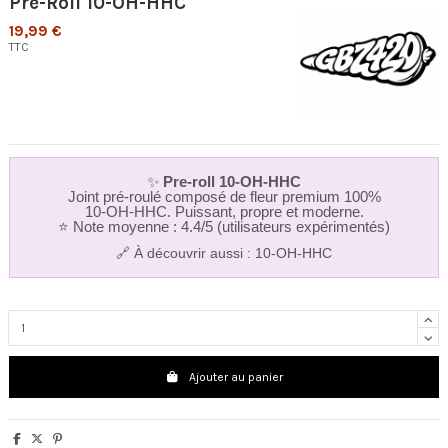
Pre-Roll 10-OH-HHC
19,99 €
TTC
✨
Pre‑roll 10‑OH‑HHC
Joint pré‑roulé composé de fleur premium 100%
10‑OH‑HHC. Puissant, propre et moderne.
⭐ Note moyenne : 4.4/5 (utilisateurs expérimentés)
🔗 À découvrir aussi :
10-OH-HHC
Ajouter au panier