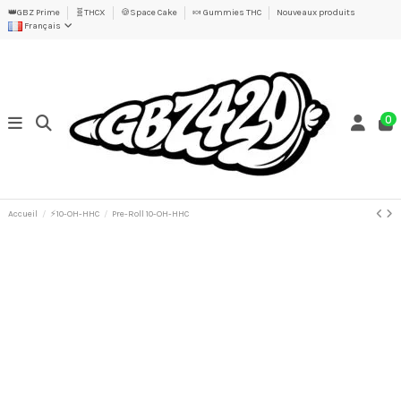
👑GBZ Prime
🧬THCX
🍪Space Cake
🍬 Gummies THC
Nouveaux produits
Français
0
Accueil
⚡10-OH-HHC
Pre-Roll 10-OH-HHC