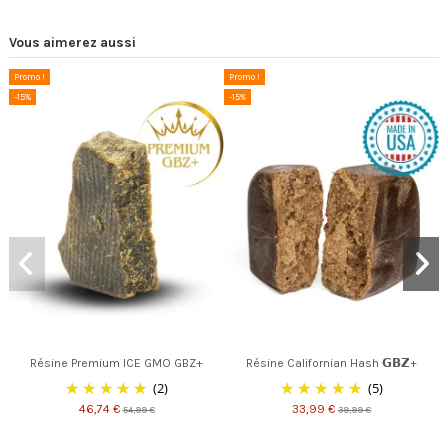
Vous aimerez aussi
Promo !
Promo !
-15%
-15%
Résine Premium ICE GMO GBZ+
Résine Californian Hash 𝗚𝗕𝗭+
(2)
(5)
46,74 €
33,99 €
54,99 €
39,99 €