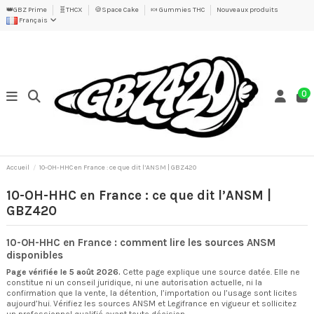
👑GBZ Prime
🧬THCX
🍪Space Cake
🍬 Gummies THC
Nouveaux produits
Français
0
Accueil
10-OH-HHC en France : ce que dit l’ANSM | GBZ420
10-OH-HHC en France : ce que dit l’ANSM |
GBZ420
10-OH-HHC en France : comment lire les sources ANSM
disponibles
Page vérifiée le 5 août 2026.
Cette page explique une source datée. Elle ne
constitue ni un conseil juridique, ni une autorisation actuelle, ni la
confirmation que la vente, la détention, l’importation ou l’usage sont licites
aujourd’hui. Vérifiez les sources ANSM et Legifrance en vigueur et sollicitez