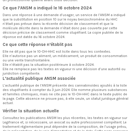
un professionnel qualifié avant toute décision.
Ce que l’ANSM a indiqué le 16 octobre 2024
Dans une réponse à une demande d’usager, un service de l’ANSM a indiqué
que la substitution en position 10 sur le noyau benzochromène du HHC
n’était pas prévue dans la récente décision de classement et que la
molécule décrite dans la demande n’était donc pas couverte par cette
décision précise de classement comme stupéfiant. La
copie publiée de la
réponse
est datée du 16 octobre 2024.
Ce que cette réponse n’établit pas
Elle ne dit pas que le 10-OH-HHC est licite dans tous les contextes.
Elle n’autorise pas un aliment, un médicament, un produit de consommation
ou une vente transfrontalière.
Elle n’établit pas la situation postérieure à octobre 2024.
Elle ne remplace pas les textes en vigueur ni une décision d’une autorité ou
juridiction compétente.
L’actualité publique ANSM associée
L’
actualité publique de l’ANSM
présente des cannabinoïdes ajoutés à la liste
des stupéfiants à compter du 3 juin 2024. Elle nomme plusieurs substances
et familles chimiques, mais ne cite pas le 10-OH-HHC dans le texte public de
la page. Cette absence ne prouve pas, à elle seule, un statut juridique général
actuel.
Vérifier la situation actuelle
Consultez les publications ANSM les plus récentes, les textes en vigueur sur
Legifrance et, si nécessaire, un avocat ou autre professionnel compétent. Le
traitement réglementaire peut dépendre de la composition, de l’usage prévu,
de la présentation, de la voie d’importation et de la date. Cette page conserve