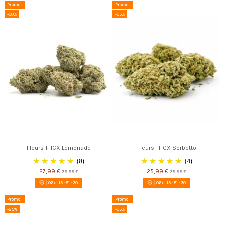
Promo !
Promo !
-30%
-35%
Fleurs THCX Lemonade
Fleurs THCX Sorbetto
(8)
(4)
27,99 €
25,99 €
39,99 €
39,99 €
06
d.
13
:
51
:
30
06
d.
13
:
51
:
30
Promo !
Promo !
-25%
-35%