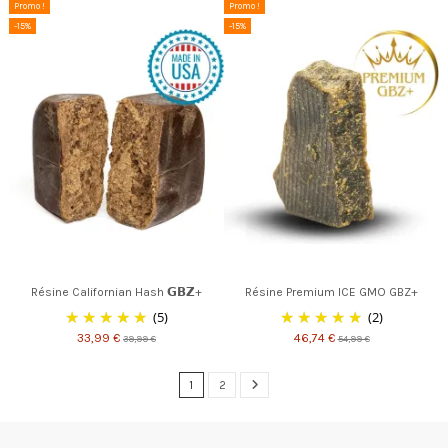
Promo !
Promo !
-15%
-15%
Résine Californian Hash 𝗚𝗕𝗭+
Résine Premium ICE GMO GBZ+
(5)
(2)
33,99 €
46,74 €
39,99 €
54,99 €
1
2