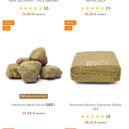
Pack Gbz Prime - THCX Résines
Pre-roll GBZ+
(2)
(1)
74,99 €
16,99 €
149,97 €
19,99 €
Promo !
Promo !
-15%
-15%
Rupture de stock
Premium Moon Rock 𝗚𝗕𝗭+
Premium Résine Supreme Pollen
GBZ
33,99 €
39,99 €
(3)
38,24 €
44,99 €