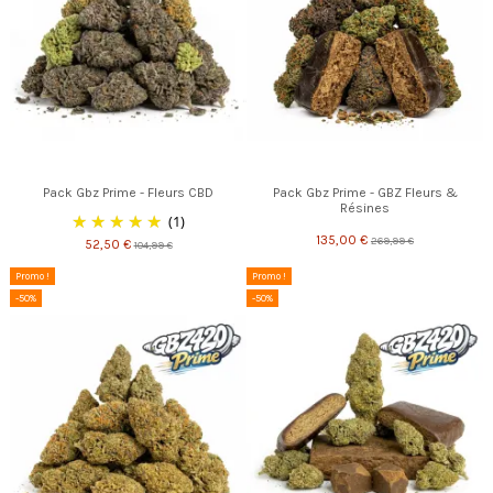
Pack Gbz Prime - Fleurs CBD
Pack Gbz Prime - GBZ Fleurs &
Résines
(1)
135,00 €
269,99 €
52,50 €
104,99 €
Promo !
Promo !
-50%
-50%