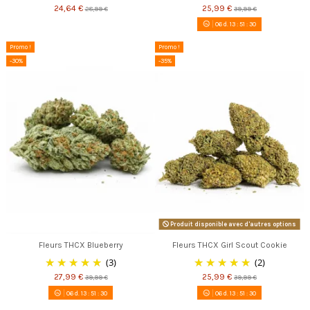
24,64 €
25,99 €
28,99 €
39,99 €
06
d.
13
:
51
:
30
Promo !
Promo !
-30%
-35%
Produit disponible avec d'autres options
Fleurs THCX Blueberry
Fleurs THCX Girl Scout Cookie
(3)
(2)
27,99 €
25,99 €
39,99 €
39,99 €
06
d.
13
:
51
:
30
06
d.
13
:
51
:
30