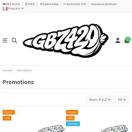
👑GBZ Prime
🧬THCX
🍪Space Cake
🍬 Gummies THC
Nouveaux produits
Français
0
Accueil
Promotions
Promotions
Nom, A à Z
24
Promo !
Promo !
-50%
-50%
Nouveau