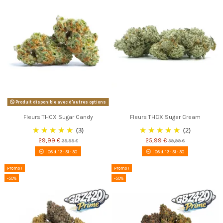
Produit disponible avec d'autres options
Fleurs THCX Sugar Candy
Fleurs THCX Sugar Cream
(3)
(2)
29,99 €
25,99 €
39,99 €
39,99 €
06
d.
13
:
51
:
30
06
d.
13
:
51
:
30
Promo !
Promo !
-50%
-50%