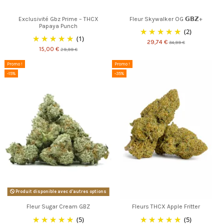
Exclusivité Gbz Prime – THCX
Fleur Skywalker OG 𝗚𝗕𝗭+
Papaya Punch
(2)
(1)
29,74 €
34,99 €
15,00 €
29,99 €
Promo !
Promo !
-15%
-35%
Produit disponible avec d'autres options
Fleur Sugar Cream GBZ
Fleurs THCX Apple Fritter
(5)
(5)