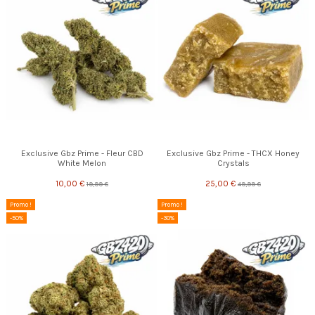
Exclusive Gbz Prime - Fleur CBD
Exclusive Gbz Prime - THCX Honey
White Melon
Crystals
10,00 €
25,00 €
19,99 €
49,99 €
Promo !
Promo !
-50%
-30%