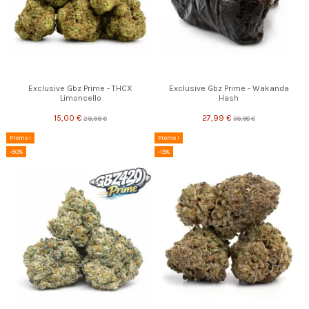
Exclusive Gbz Prime - THCX
Exclusive Gbz Prime - Wakanda
Limoncello
Hash
15,00 €
27,99 €
29,99 €
39,98 €
Promo !
Promo !
-50%
-15%