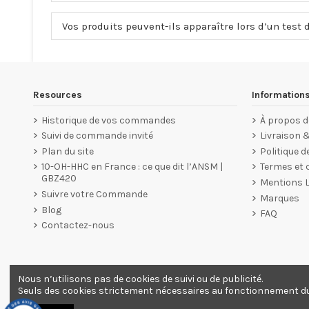
Vos produits peuvent-ils apparaître lors d’un test 
Resources
Information
Historique de vos commandes
À propos d
Suivi de commande invité
Livraison 
Plan du site
Politique d
10-OH-HHC en France : ce que dit l’ANSM |
Termes et c
GBZ420
Mentions 
Suivre votre Commande
Marques
Blog
FAQ
Contactez-nous
Nous n’utilisons pas de cookies de suivi ou de publicité.
Marchand approuvé par la Société des Avis Garantis,
cliquez
Seuls des cookies strictement nécessaires au fonctionnement du s