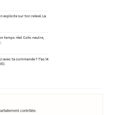
explicite sur ton relevé. La
en temps réel. Colis neutre,
.
uci avec ta commande ? T'as 14
E).
parfaitement contrôlée.