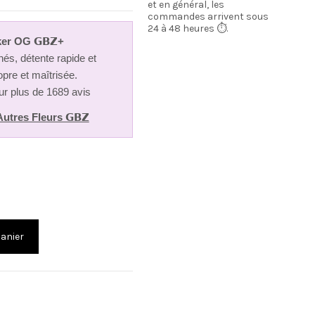
(2 avis)
et en général, les
commandes arrivent sous
24 à 48 heures ⏱️.
er OG 𝗚𝗕𝗭+
nés, détente rapide et
opre et maîtrisée.
ur plus de 1689 avis
Autres Fleurs 𝗚𝗕𝗭
panier