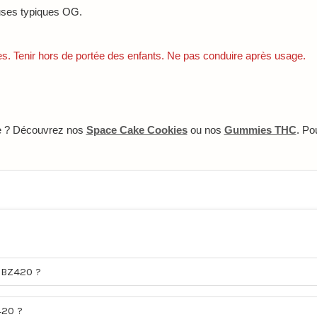
euses typiques OG.
. Tenir hors de portée des enfants. Ne pas conduire après usage.
te ? Découvrez nos
Space Cake Cookies
ou nos
Gummies THC
. Po
GBZ420 ?
420 ?