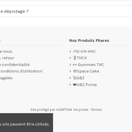
de dépistage ?
s
Nos Produits Phares
e nous
⚡10-OH-HHC
& retour
🧬THCX
e confidentialité
🍬 Gummies THC
onditions d'utilisation
🍪Space Cake
Legales
🚀GBZ
👑GBZ Prime
Site protégé par reCAPTCHA.
Vie privée
-
Termes
 ici pour vérifier
.
ite peuvent être utilisés.