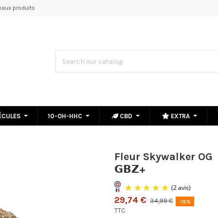
aux produits
ÉCULES
10-OH-HHC
CBD
EXTRA
Fleur Skywalker OG
𝗚𝗕𝗭+
29,74 €
34,99 €
-15%
TTC