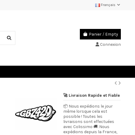
Français
Panier
/
Empty
Connexion
🚀 Livraison Rapide et Fiable
📦 Nous expédions le jour
même lorsque cela est
possible ! Toutes les
livraisons sont effectuées
avec Colissimo 🚚. Nous
expédions depuis la France,