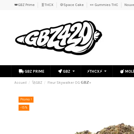
👑GBZ Prime
🧬THCX
🍪Space Cake
🍬 Gummies THC
Nouve
GBZ PRIME
GBZ
⚡THCX⚡
MOL
Accueil
🚀GBZ
Fleur Skywalker OG 𝗚𝗕𝗭+
Promo !
-15%