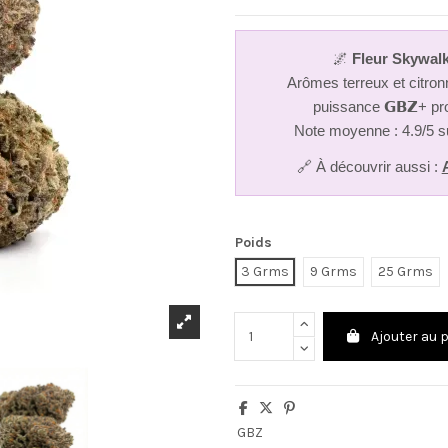
🌌
Fleur Skywalk
Arômes terreux et citron
puissance 𝗚𝗕𝗭+ pr
Note moyenne : 4.9/5 s
🔗 À découvrir aussi :
Poids
3 Grms
9 Grms
25 Grms
Ajouter au 
GBZ