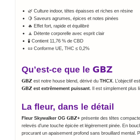
🌿 Culture indoor, têtes épaisses et riches en résine
🍋 Saveurs agrumes, épices et notes pinées
🔥 Effet fort, rapide et équilibré
🧘 Détente corporelle avec esprit clair
🧪 Contient 11,76 % de CBD
📜 Conforme UE, THC ≤ 0,2%
Qu’est-ce que le 𝗚𝗕𝗭
𝗚𝗕𝗭
est notre house blend, dérivé du
THCX
. L’objectif e
𝗚𝗕𝗭 est extrêmement puissant
. Il est simplement plus 
La fleur, dans le détail
Fleur Skywalker OG 𝗚𝗕𝗭+
présente des têtes compactes
relevés d’une touche épicée et légèrement pinée. En bouche, 
procurant un apaisement profond sans brouillard mental. P