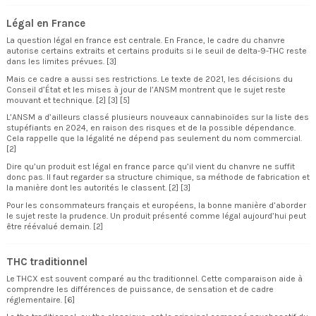
Légal en France
La question légal en france est centrale. En France, le cadre du chanvre
autorise certains extraits et certains produits si le seuil de delta-9-THC reste
dans les limites prévues. [3]
Mais ce cadre a aussi ses restrictions. Le texte de 2021, les décisions du
Conseil d’État et les mises à jour de l’ANSM montrent que le sujet reste
mouvant et technique. [2] [3] [5]
L’ANSM a d’ailleurs classé plusieurs nouveaux cannabinoïdes sur la liste des
stupéfiants en 2024, en raison des risques et de la possible dépendance.
Cela rappelle que la légalité ne dépend pas seulement du nom commercial.
[2]
Dire qu’un produit est légal en france parce qu’il vient du chanvre ne suffit
donc pas. Il faut regarder sa structure chimique, sa méthode de fabrication et
la manière dont les autorités le classent. [2] [3]
Pour les consommateurs français et européens, la bonne manière d’aborder
le sujet reste la prudence. Un produit présenté comme légal aujourd’hui peut
être réévalué demain. [2]
THC traditionnel
Le THCX est souvent comparé au thc traditionnel. Cette comparaison aide à
comprendre les différences de puissance, de sensation et de cadre
réglementaire. [6]