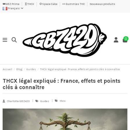
👑GBZ Prime
🧬THCX
🍪Space Cake
🍬 Gummies THC
Nouveaux produits
Français
0
Accueil
Blog
Guides
THCX légal expliqué : France, effets et points clés à connaître
THCX légal expliqué : France, effets et points
clés à connaître
thcx
Charlotte GBZ420
Guides