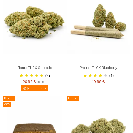
Fleurs THCX Sorbetto
Pre-roll THCX Blueberry
(4)
(1)
25,99 €
19,99 €
39,99 €
05
d.
10
:
05
:
13
Promo !
Promo !
-30%