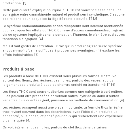
produit final. [1]
Cette particularité explique pourquoi le THCX est souvent classé dans une
zone grise entre cannabinoïde naturel et produit semi synthétique. C’est une
des raisons pour lesquelles la légalité reste discutée. [1] [2]
Le système endocannabinoïde et ses récepteurs sont souvent mentionnés
pour expliquer les effets du THCX. Comme d’autres cannabinoïdes, il agirait
via ce système impliqué dans la sensation, l’humeur, le bien être et d’autres
fonctions biologiques. [6]
Mais il faut garder de l’attention. Le fait qu’un produit agisse sur le système
endocannabinoïde ne suffit pas à prouver ses avantages, ni à exclure les
effets indésirables. [6]
Produits à base
Les produits à base de THCX existent sous plusieurs formes. On trouve
surtout des fleurs, des
résines
, des huiles, parfois des vapes, et plus
largement des produits à base de chanvre enrichi ou transformé. [1] [4]
Les
fleurs
THCX sont souvent décrites comme une catégorie à part entière.
Elles peuvent être proposées en version sativa, hybride ou dans d’autres
variantes plus orientées goût, puissance ou méthode de consommation. [4]
Les résines occupent aussi une place importante. La formule thcx la résine
thcx revient souvent dans les descriptions, avec l’idée d’un produit plus
concentré, plus dense, et pensé pour ceux qui recherchent une expérience
plus marquée. [4]
On voit également des huiles, parfois du cbd thcx dans certaines