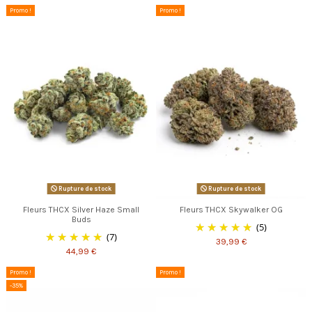
Promo !
Promo !
Rupture de stock
Rupture de stock
Fleurs THCX Silver Haze Small
Fleurs THCX Skywalker OG
Buds
(5)
(7)
39,99 €
44,99 €
Promo !
Promo !
-35%