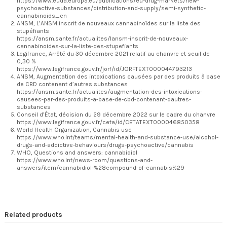
https://www.euda.europa.eu/publications/eu-drug-markets/new-
psychoactive-substances/distribution-and-supply/semi-synthetic-
cannabinoids_en
ANSM, L’ANSM inscrit de nouveaux cannabinoïdes sur la liste des
stupéfiants
https://ansm.sante.fr/actualites/lansm-inscrit-de-nouveaux-
cannabinoides-sur-la-liste-des-stupefiants
Legifrance, Arrêté du 30 décembre 2021 relatif au chanvre et seuil de
0,30 %
https://www.legifrance.gouv.fr/jorf/id/JORFTEXT000044793213
ANSM, Augmentation des intoxications causées par des produits à base
de CBD contenant d’autres substances
https://ansm.sante.fr/actualites/augmentation-des-intoxications-
causees-par-des-produits-a-base-de-cbd-contenant-dautres-
substances
Conseil d’État, décision du 29 décembre 2022 sur le cadre du chanvre
https://www.legifrance.gouv.fr/ceta/id/CETATEXT000046850358
World Health Organization, Cannabis use
https://www.who.int/teams/mental-health-and-substance-use/alcohol-
drugs-and-addictive-behaviours/drugs-psychoactive/cannabis
WHO, Questions and answers: cannabidiol
https://www.who.int/news-room/questions-and-
answers/item/cannabidiol-%28compound-of-cannabis%29
Related products