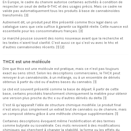
En Europe, le cadre du chanvre autorise certaines activités à condition de
respecter un seuil de delta-9-THC et des usages précis. Mais ce cadre ne
valide pas automatiquement tous les produits à base de cannabinoïdes
transformés. [3]
Autrement dit, un produit peut être présenté comme thcx legal dans un
catalogue sans que cela suffise à garantir sa légalité réelle. Cette nuance est
essentielle pour les consommateurs français. [3]
Le marché pousse souvent des noms nouveaux avant que la recherche et
les textes n’aient tout clarifié. C’est aussi ce qui s’est vu avec le hhc et
d’autres cannabinoïdes récents. [1] [2]
THCX est une molécule
Dire que thcx est une molécule est pratique, mais ce n’est pas toujours
exact au sens strict. Selon les descriptions commerciales, le THCX peut
renvoyer à un cannabinoïde, à un mélange, ou à un ensemble de dérivés
obtenus à partir du cbd ou d’autres bases du cannabis. [1]
Le cbd est souvent présenté comme la base de départ. À partir de cette
base, certains procédés transforment chimiquement la matière pour obtenir
une version plus proche du thc x ou d’autres dérivés du delta. [1]
C’est là qu’apparaît l’idée de structure chimique modifiée. Le produit final
n’est alors plus simplement un extrait brut de cannabis ou de chanvre, mais
un composé obtenu grâce à une méthode chimique supplémentaire. [1]
Certaines descriptions évoquent même l’estérification et des termes
comme butyrate ou isovalérate. Ces mots renvoient à des modifications
chimiques qui cherchent à changer la stabilité, la forme ou les effets du