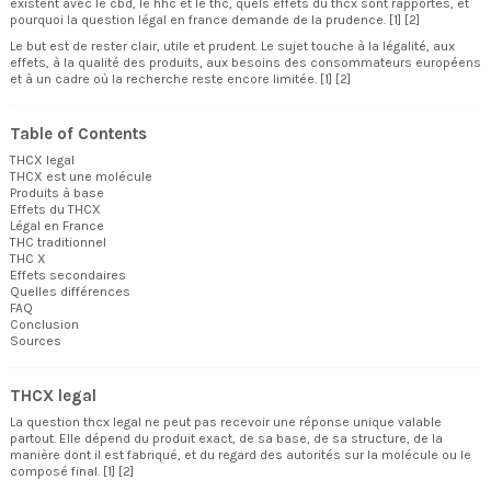
existent avec le cbd, le hhc et le thc, quels effets du thcx sont rapportés, et
pourquoi la question légal en france demande de la prudence. [1] [2]
Le but est de rester clair, utile et prudent. Le sujet touche à la légalité, aux
effets, à la qualité des produits, aux besoins des consommateurs européens
et à un cadre où la recherche reste encore limitée. [1] [2]
Table of Contents
THCX legal
THCX est une molécule
Produits à base
Effets du THCX
Légal en France
THC traditionnel
THC X
Effets secondaires
Quelles différences
FAQ
Conclusion
Sources
THCX legal
La question thcx legal ne peut pas recevoir une réponse unique valable
partout. Elle dépend du produit exact, de sa base, de sa structure, de la
manière dont il est fabriqué, et du regard des autorités sur la molécule ou le
composé final. [1] [2]