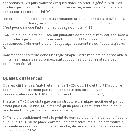
secondaires. Les plus souvent évoqués dans les retours généraux sur les
produits proches du THC incluent bouche sèche, étourdissement, anxiété, ou
sensation trop intense. [4] [6]
Les effets indésirables sont plus probables si la puissance est élevée, si la
qualité est incertaine, ou si la dose dépasse les besoins de l’utilisateur.
C’est pour cela que l’attention au dosage compte. [4] [6]
L’ANSM a aussi alerté en 2025 sur plusieurs centaines d’intoxications liées à
des produits présentés comme contenant du CBD mais contenant d’autres
substances. Cela montre qu’un étiquetage rassurant ne suffit pas toujours.
[4]
Commencer bas reste donc une règle simple. Cette manière prudente aide à
limiter les mauvaises surprises, surtout pour les consommateurs peu
expérimentés. [6]
Quelles différences
Quelles différences faut-il retenir entre THCX, cbd, hhc et thc ? D’abord, le
cbd n’est généralement pas recherché pour des effets psychoactifs
marqués, alors que le THCX est justement promu pour cela. [7]
Ensuite, le THCX se distingue par sa structure chimique modifiée et par son
statut plus flou. Le hhc, lui, a montré qu’un produit semi synthétique peut
rapidement changer de statut en France. [2]
Enfin, le thc traditionnel reste le point de comparaison principal dans l’esprit
du public. Le THCX se place comme une alternative, mais une alternative qui
demande encore beaucoup de recherche, de prudence et d’attention aux
limites légales. [1] [6]