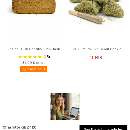
Résine THCX Godzilla Kush Hash
THCX Pre-Roll Girl Scout Cookie
(15)
19,99 €
34,99 €
49,99 €
05
d.
10
:
05
:
13
Charlotte GBZ420
See the author's articles