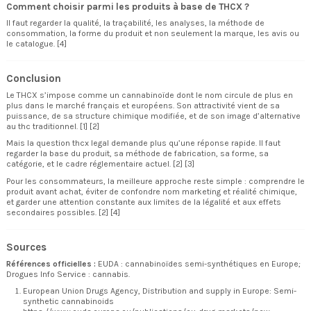
Comment choisir parmi les produits à base de THCX ?
Il faut regarder la qualité, la traçabilité, les analyses, la méthode de
consommation, la forme du produit et non seulement la marque, les avis ou
le catalogue. [4]
Conclusion
Le THCX s’impose comme un cannabinoïde dont le nom circule de plus en
plus dans le marché français et européens. Son attractivité vient de sa
puissance, de sa structure chimique modifiée, et de son image d’alternative
au thc traditionnel. [1] [2]
Mais la question thcx legal demande plus qu’une réponse rapide. Il faut
regarder la base du produit, sa méthode de fabrication, sa forme, sa
catégorie, et le cadre réglementaire actuel. [2] [3]
Pour les consommateurs, la meilleure approche reste simple : comprendre le
produit avant achat, éviter de confondre nom marketing et réalité chimique,
et garder une attention constante aux limites de la légalité et aux effets
secondaires possibles. [2] [4]
Sources
Références officielles :
EUDA : cannabinoïdes semi-synthétiques en Europe
;
Drogues Info Service : cannabis
.
European Union Drugs Agency, Distribution and supply in Europe: Semi-
synthetic cannabinoids