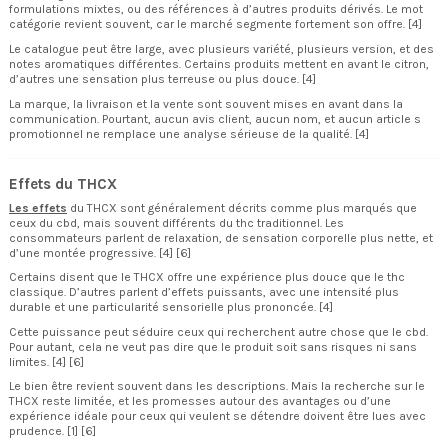
formulations mixtes, ou des références à d’autres produits dérivés. Le mot
catégorie revient souvent, car le marché segmente fortement son offre. [4]
Le catalogue peut être large, avec plusieurs variété, plusieurs version, et des
notes aromatiques différentes. Certains produits mettent en avant le citron,
d’autres une sensation plus terreuse ou plus douce. [4]
La marque, la livraison et la vente sont souvent mises en avant dans la
communication. Pourtant, aucun avis client, aucun nom, et aucun article s
promotionnel ne remplace une analyse sérieuse de la qualité. [4]
Effets du THCX
Les effets
du THCX sont généralement décrits comme plus marqués que
ceux du cbd, mais souvent différents du thc traditionnel. Les
consommateurs parlent de relaxation, de sensation corporelle plus nette, et
d’une montée progressive. [4] [6]
Certains disent que le THCX offre une expérience plus douce que le thc
classique. D’autres parlent d’effets puissants, avec une intensité plus
durable et une particularité sensorielle plus prononcée. [4]
Cette puissance peut séduire ceux qui recherchent autre chose que le cbd.
Pour autant, cela ne veut pas dire que le produit soit sans risques ni sans
limites. [4] [6]
Le bien être revient souvent dans les descriptions. Mais la recherche sur le
THCX reste limitée, et les promesses autour des avantages ou d’une
expérience idéale pour ceux qui veulent se détendre doivent être lues avec
prudence. [1] [6]