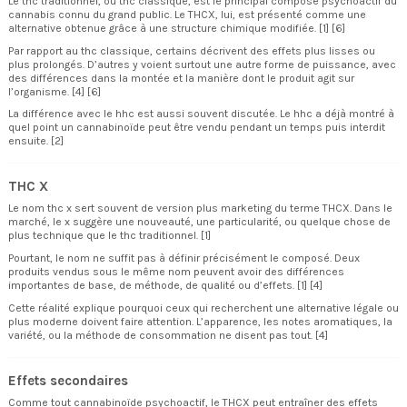
Le thc traditionnel, ou thc classique, est le principal composé psychoactif du
cannabis connu du grand public. Le THCX, lui, est présenté comme une
alternative obtenue grâce à une structure chimique modifiée. [1] [6]
Par rapport au thc classique, certains décrivent des effets plus lisses ou
plus prolongés. D’autres y voient surtout une autre forme de puissance, avec
des différences dans la montée et la manière dont le produit agit sur
l’organisme. [4] [6]
La différence avec le hhc est aussi souvent discutée. Le hhc a déjà montré à
quel point un cannabinoïde peut être vendu pendant un temps puis interdit
ensuite. [2]
THC X
Le nom thc x sert souvent de version plus marketing du terme THCX. Dans le
marché, le x suggère une nouveauté, une particularité, ou quelque chose de
plus technique que le thc traditionnel. [1]
Pourtant, le nom ne suffit pas à définir précisément le composé. Deux
produits vendus sous le même nom peuvent avoir des différences
importantes de base, de méthode, de qualité ou d’effets. [1] [4]
Cette réalité explique pourquoi ceux qui recherchent une alternative légale ou
plus moderne doivent faire attention. L’apparence, les notes aromatiques, la
variété, ou la méthode de consommation ne disent pas tout. [4]
Effets secondaires
Comme tout cannabinoïde psychoactif, le THCX peut entraîner des effets