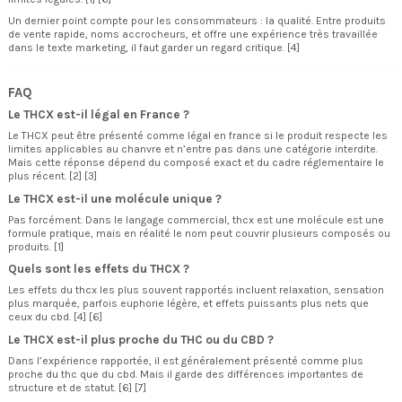
Un dernier point compte pour les consommateurs : la qualité. Entre produits
de vente rapide, noms accrocheurs, et offre une expérience très travaillée
dans le texte marketing, il faut garder un regard critique. [4]
FAQ
Le THCX est-il légal en France ?
Le THCX peut être présenté comme légal en france si le produit respecte les
limites applicables au chanvre et n’entre pas dans une catégorie interdite.
Mais cette réponse dépend du composé exact et du cadre réglementaire le
plus récent. [2] [3]
Le THCX est-il une molécule unique ?
Pas forcément. Dans le langage commercial, thcx est une molécule est une
formule pratique, mais en réalité le nom peut couvrir plusieurs composés ou
produits. [1]
Quels sont les effets du THCX ?
Les effets du thcx les plus souvent rapportés incluent relaxation, sensation
plus marquée, parfois euphorie légère, et effets puissants plus nets que
ceux du cbd. [4] [6]
Le THCX est-il plus proche du THC ou du CBD ?
Dans l’expérience rapportée, il est généralement présenté comme plus
proche du thc que du cbd. Mais il garde des différences importantes de
structure et de statut. [6] [7]