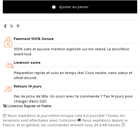
Ajouter au panier
Paiement 100% Secure
100% safe et aucune mention explicite sur ton relevé. La discrétion
avant tout.
Livraison suivie
Préparation rapide et suivi en temps réel. Colis neutre, sans odeur et
ultrat-discret.
Retours 14 jours
Pas de prise de tête. Un souci avec ta commande ? T'as 14 jours pour
changer d'avis (UE).
🚀 Livraison Rapide et Fiable
📦 Nous expédions le jour même lorsque cela est possible ! Toutes les
livraisons sont effectuées avec Colissimo 🚚. Nous expédions depuis la
France, et en général, les commandes arrivent sous 24 à 48 heures ⏱️.