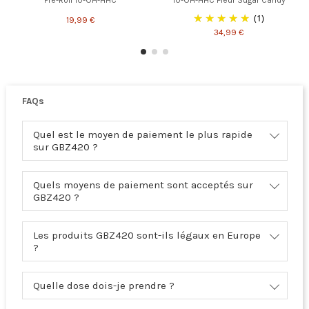
Pre-Roll 10-OH-HHC
10-OH-HHC Fleur Sugar Candy
(1)
19,99 €
34,99 €
FAQs
Quel est le moyen de paiement le plus rapide
sur GBZ420 ?
Quels moyens de paiement sont acceptés sur
GBZ420 ?
Les produits GBZ420 sont-ils légaux en Europe
?
Quelle dose dois-je prendre ?