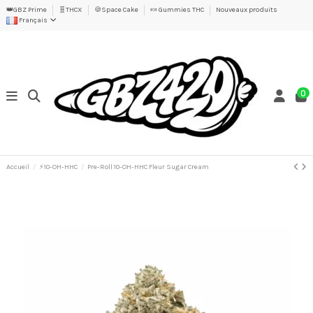
👑GBZ Prime
🧬THCX
🍪Space Cake
🍬 Gummies THC
Nouveaux produits
Français
0
Accueil
⚡10-OH-HHC
Pre-Roll 10-OH-HHC Fleur Sugar Cream