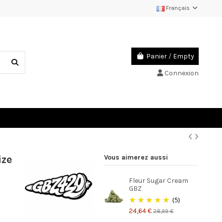
Français
Panier
/
Empty
Connexion
ize
Vous aimerez aussi
Fleur Sugar Cream
GBZ
(5)
24,64 €
28,99 €