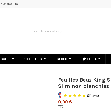
aux produits
ÉCULES
10-OH-HHC
CBD
EXTRA
Feuilles Beuz King S
Slim non blanchies
0,99 €
TTC