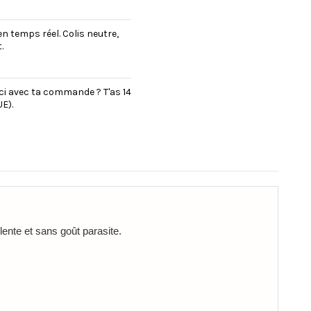
en temps réel. Colis neutre,
.
uci avec ta commande ? T'as 14
E).
lente et sans goût parasite.