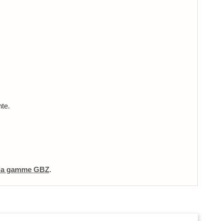
nte.
la gamme GBZ
.