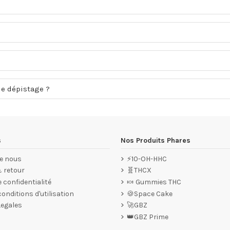
de dépistage ?
s
Nos Produits Phares
e nous
⚡10-OH-HHC
& retour
🧬THCX
e confidentialité
🍬 Gummies THC
onditions d'utilisation
🍪Space Cake
Legales
🚀GBZ
👑GBZ Prime