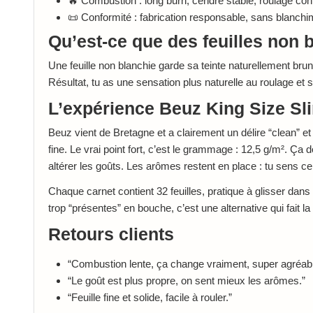
🔥 Combustion : long burn, cendre stable, roulage con
📜 Conformité : fabrication responsable, sans blanchi
Qu’est-ce que des feuilles non 
Une feuille non blanchie garde sa teinte naturellement brune
Résultat, tu as une sensation plus naturelle au roulage et 
L’expérience Beuz King Size Sl
Beuz vient de Bretagne et a clairement un délire “clean” et 
fine. Le vrai point fort, c’est le grammage : 12,5 g/m². Ça d
altérer les goûts. Les arômes restent en place : tu sens ce
Chaque carnet contient 32 feuilles, pratique à glisser dans 
trop “présentes” en bouche, c’est une alternative qui fait la
Retours clients
“Combustion lente, ça change vraiment, super agréabl
“Le goût est plus propre, on sent mieux les arômes.”
“Feuille fine et solide, facile à rouler.”