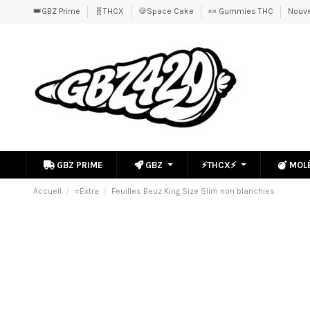
👑GBZ Prime
🧬THCX
🍪Space Cake
🍬 Gummies THC
Nouve
GBZ PRIME
GBZ
⚡THCX⚡
MOL
Accueil
⭐Extra
Feuilles Beuz King Size Slim non blanchies