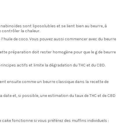
abinoïdes sont liposolubles et se lient bien au beurre, à
 contrôler la chaleur.
de l’huile de coco. Vous pouvez aussi commencer avec du beurre
ette préparation doit rester homogène pour que le g de beurre
principes actifs et limite la dégradation du THC et du CBD.
pèsent ensuite comme un beurre classique dans la recette de
 date et, si possible, une estimation du taux de THC et de CBD
ake fonctionne si vous préférez des muffins individuels :