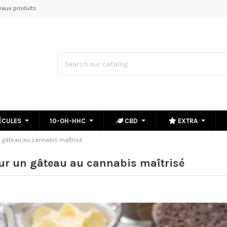
aux produits
ÉCULES
10-OH-HHC
CBD
EXTRA
n gâteau au cannabis maîtrisé
our un gâteau au cannabis maîtrisé