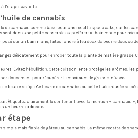
à l’étape suivante.
l’huile de cannabis
ile de cannabis comme base pour une recette space cake, car les cann
ectement dans une petite casserole ou préférer un bain marie pour mieux
r posé sur un bain marie, faites fondre à feu doux du beurre doux ou 
angez délicatement pour enrober toute la plante de matière grasse. C
eures. Évitez l’ébullition. Cette cuisson lente protège les arômes, les 
essez doucement pour récupérer le maximum de graisse infusée.
que le beurre se fige. Ce beurre de cannabis ou cette huile infusée se 
r. Étiquetez clairement le contenant avec la mention « cannabis », la
as un beurre ordinaire.
ar étape
simple mais fiable de gâteau au cannabis. La même recette de space c