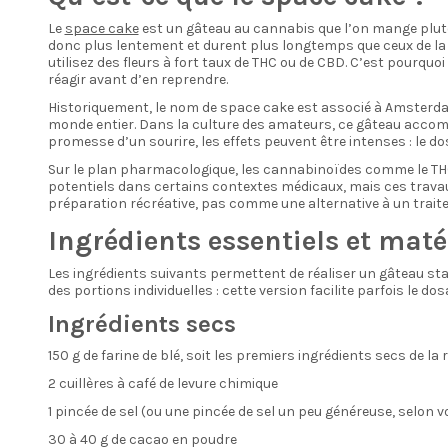
Le
space cake
est un gâteau au cannabis que l’on mange plutôt
donc plus lentement et durent plus longtemps que ceux de la f
utilisez des fleurs à fort taux de THC ou de CBD. C’est pour
réagir avant d’en reprendre.
Historiquement, le nom de space cake est associé à Amsterda
monde entier. Dans la culture des amateurs, ce gâteau accompag
promesse d’un sourire, les effets peuvent être intenses : le
Sur le plan pharmacologique, les cannabinoïdes comme le THC, 
potentiels dans certains contextes médicaux, mais ces trav
préparation récréative, pas comme une alternative à un trait
Ingrédients essentiels et maté
Les ingrédients suivants permettent de réaliser un gâteau sta
des portions individuelles : cette version facilite parfois le 
Ingrédients secs
150 g de farine de blé, soit les premiers ingrédients secs de la 
2 cuillères à café de levure chimique
1 pincée de sel (ou une pincée de sel un peu généreuse, selon v
30 à 40 g de cacao en poudre