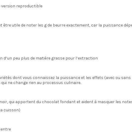
e version reproductible
eut être utile de noter les g de beurre exactement, car la puissance dé
in d’un peu plus de matière grasse pour l’extraction
variétés dont vous connaissez la puissance et les effets (avec ou san
e qui ne change rien au processus culinaire.
oir, qui apportent du chocolat fondant et aident à masquer les notes 
la cuisson)
centre