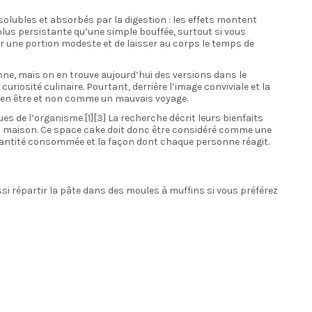
olubles et absorbés par la digestion : les effets montent
plus persistante qu’une simple bouffée, surtout si vous
r une portion modeste et de laisser au corps le temps de
e, mais on en trouve aujourd’hui des versions dans le
iosité culinaire. Pourtant, derrière l’image conviviale et la
bien être et non comme un mauvais voyage.
s de l’organisme.[1][3] La recherche décrit leurs bienfaits
u maison. Ce space cake doit donc être considéré comme une
quantité consommée et la façon dont chaque personne réagit.
i répartir la pâte dans des moules à muffins si vous préférez