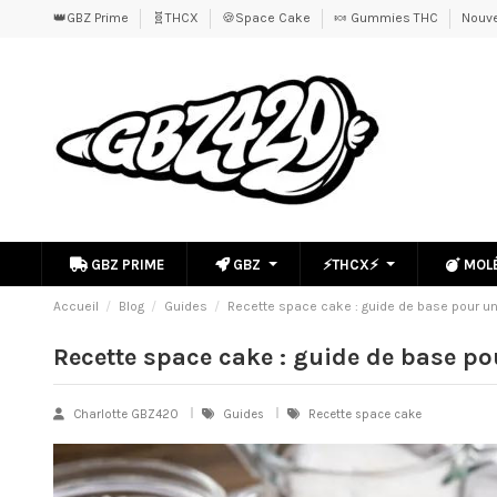
👑GBZ Prime
🧬THCX
🍪Space Cake
🍬 Gummies THC
Nouve
GBZ PRIME
GBZ
⚡THCX⚡
MOL
Accueil
Blog
Guides
Recette space cake : guide de base pour u
Recette space cake : guide de base p
Charlotte GBZ420
Guides
Recette space cake