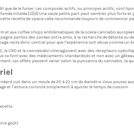
 que de le fumer. Les composés actifs, ou principes actifs, sont lipos
umée inhalée.[3][4] Une seule petite part peut sembler plus forte et 
quoi cette recette de space cake recommande toujours de commencer pa
m et aux coffee shops emblématiques de la scène cannabis européenn
ne parfois des soirées entre amis, à la recherche de détente ou de cur
 dosage reste donc central pour que l’expérience soit vécue comme un 
le CBD et le cannabidiol interagissent avec des récepteurs spécifique
aux se font avec des médicaments standardisés et non avec un gâtea
ement. Les effets peuvent varier selon la puissance du cannabis, la 
riel
ndard cuit dans un moule de 20 à 22 cm de diamètre. Vous pouvez auss
dosage et l’astuce consiste simplement à ajuster le temps de cuisson.
recette
otre goût)