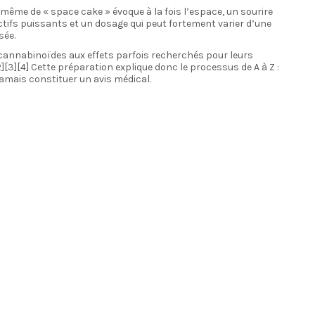
même de « space cake » évoque à la fois l’espace, un sourire
ctifs puissants et un dosage qui peut fortement varier d’une
sée.
s cannabinoïdes aux effets parfois recherchés pour leurs
][3][4] Cette préparation explique donc le processus de A à Z :
jamais constituer un avis médical.