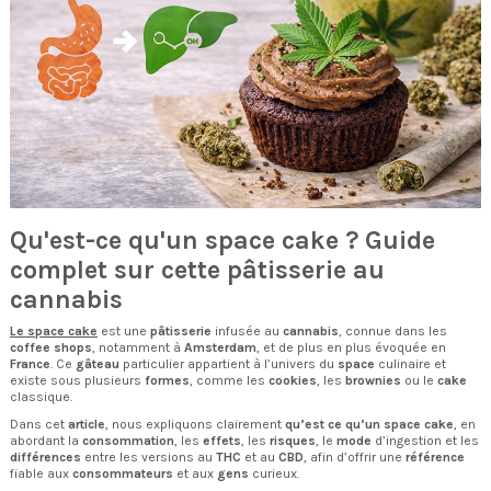
Qu'est-ce qu'un space cake ? Guide
complet sur cette pâtisserie au
cannabis
Le space cake
est une
pâtisserie
infusée au
cannabis
, connue dans les
coffee shops
, notamment à
Amsterdam
, et de plus en plus évoquée en
France
. Ce
gâteau
particulier appartient à l’univers du
space
culinaire et
existe sous plusieurs
formes
, comme les
cookies
, les
brownies
ou le
cake
classique.
Dans cet
article
, nous expliquons clairement
qu’est ce qu’un space cake
, en
abordant la
consommation
, les
effets
, les
risques
, le
mode
d’ingestion et les
différences
entre les versions au
THC
et au
CBD
, afin d’offrir une
référence
fiable aux
consommateurs
et aux
gens
curieux.