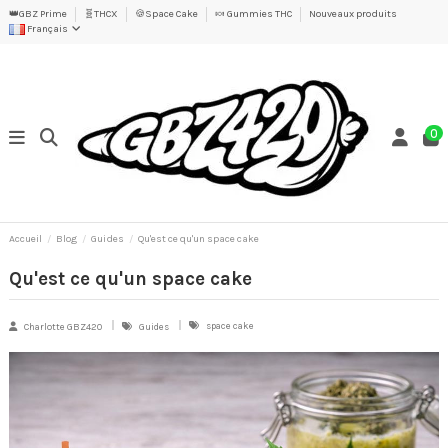
👑GBZ Prime
🧬THCX
🍪Space Cake
🍬 Gummies THC
Nouveaux produits
Français
0
Accueil
Blog
Guides
Qu'est ce qu'un space cake
Qu'est ce qu'un space cake
space cake
Charlotte GBZ420
Guides