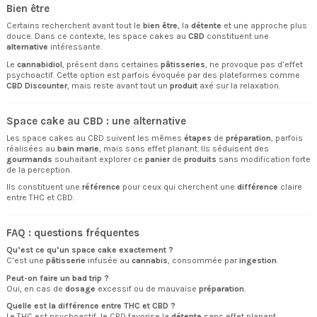
Bien être
Certains recherchent avant tout le
bien être
, la
détente
et une approche plus
douce. Dans ce contexte, les space cakes au
CBD
constituent une
alternative
intéressante.
Le
cannabidiol
, présent dans certaines
pâtisseries
, ne provoque pas d’effet
psychoactif. Cette option est parfois évoquée par des plateformes comme
CBD Discounter
, mais reste avant tout un
produit
axé sur la relaxation.
Space cake au CBD : une alternative
Les space cakes au CBD suivent les mêmes
étapes
de
préparation
, parfois
réalisées au
bain marie
, mais sans effet planant. Ils séduisent des
gourmands
souhaitant explorer ce
panier
de
produits
sans modification forte
de la perception.
Ils constituent une
référence
pour ceux qui cherchent une
différence
claire
entre THC et CBD.
FAQ : questions fréquentes
Qu’est ce qu’un space cake exactement ?
C’est une
pâtisserie
infusée au
cannabis
, consommée par
ingestion
.
Peut-on faire un bad trip ?
Oui, en cas de
dosage
excessif ou de mauvaise
préparation
.
Quelle est la différence entre THC et CBD ?
Le THC est psychoactif, le CBD favorise la
détente
sans effet planant.