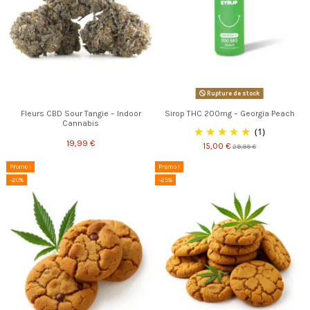
Rupture de stock
Fleurs CBD Sour Tangie – Indoor
Sirop THC 200mg – Georgia Peach
Cannabis
(1)
19,99 €
15,00 €
29,99 €
Promo !
Promo !
-20%
-25%