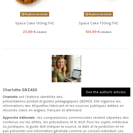
Rupture de stock
Rupture de stock
Space Cake 150mg THC
Space Cake 750mg THC
23,99 €
104,99 €
29,99 €
139,99 €
Charlotte GBZ420
See the author's articles
Charlotte
est l’éditrice identifiée des
présentations produit et guides pédagogiques GBZ420. Elle organise les
informations des étiquettes fabricant et les sources publiques datées en
résumés clairs en anglais, français et allemand.
Approche éditoriale :
les comparaisons commerciales restent séparées des
contenus sur les effets, les précautions et le droit. Pour les sujets médicaux
ou juridiques, le guide doit indiquer la source, la date et la juridiction et ne
pas présenter une information générale comme un conseil individuel. Les