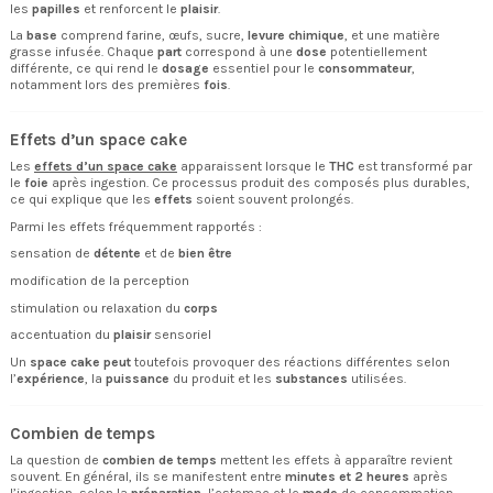
les
papilles
et renforcent le
plaisir
.
La
base
comprend farine, œufs, sucre,
levure chimique
, et une matière
grasse infusée. Chaque
part
correspond à une
dose
potentiellement
différente, ce qui rend le
dosage
essentiel pour le
consommateur
,
notamment lors des premières
fois
.
Effets d’un space cake
Les
effets d’un space cake
apparaissent lorsque le
THC
est transformé par
le
foie
après ingestion. Ce processus produit des composés plus durables,
ce qui explique que les
effets
soient souvent prolongés.
Parmi les effets fréquemment rapportés :
sensation de
détente
et de
bien être
modification de la perception
stimulation ou relaxation du
corps
accentuation du
plaisir
sensoriel
Un
space cake peut
toutefois provoquer des réactions différentes selon
l’
expérience
, la
puissance
du produit et les
substances
utilisées.
Combien de temps
La question de
combien de temps
mettent les effets à apparaître revient
souvent. En général, ils se manifestent entre
minutes et 2 heures
après
l’ingestion, selon la
préparation
, l’estomac et le
mode
de consommation.