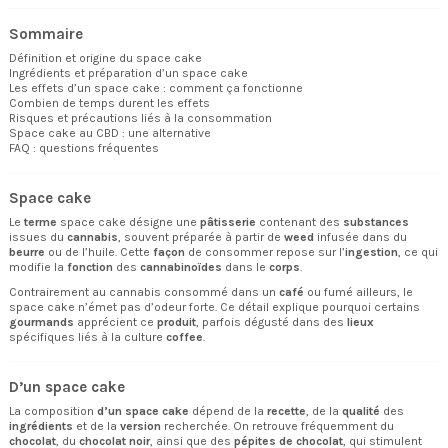
Sommaire
Définition et origine du space cake
Ingrédients et préparation d’un space cake
Les effets d’un space cake : comment ça fonctionne
Combien de temps durent les effets
Risques et précautions liés à la consommation
Space cake au CBD : une alternative
FAQ : questions fréquentes
Space cake
Le
terme
space cake désigne une
pâtisserie
contenant des
substances
issues du
cannabis
, souvent préparée à partir de
weed
infusée dans du
beurre
ou de l’huile. Cette
façon
de consommer repose sur l’
ingestion
, ce qui
modifie la
fonction
des
cannabinoïdes
dans le
corps
.
Contrairement au cannabis consommé dans un
café
ou fumé ailleurs, le
space cake n’émet pas d’odeur forte. Ce détail explique pourquoi certains
gourmands
apprécient ce
produit
, parfois dégusté dans des
lieux
spécifiques liés à la culture
coffee
.
D’un space cake
La composition
d’un space cake
dépend de la
recette
, de la
qualité
des
ingrédients
et de la
version
recherchée. On retrouve fréquemment du
chocolat
, du
chocolat noir
, ainsi que des
pépites de chocolat
, qui stimulent