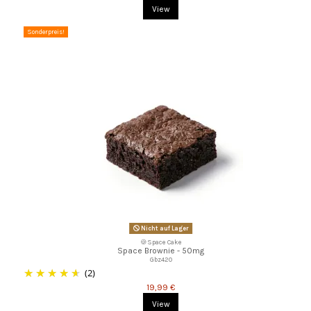
View
Sonderpreis!
Nicht auf Lager
🍪Space Cake
Space Brownie - 50mg
Gbz420
(2)
19,99 €
View