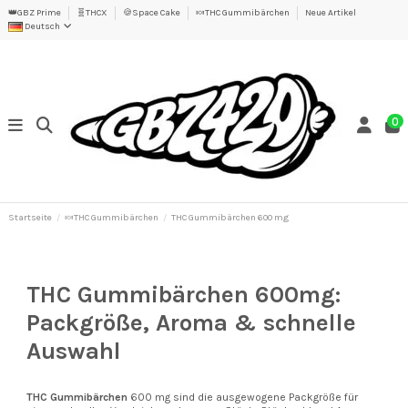
👑GBZ Prime
🧬THCX
🍪Space Cake
🍬THC Gummibärchen
Neue Artikel
Deutsch
0
Startseite
🍬THC Gummibärchen
THC Gummibärchen 600 mg
THC Gummibärchen 600mg:
Packgröße, Aroma & schnelle
Auswahl
THC Gummibärchen
600 mg sind die ausgewogene Packgröße für