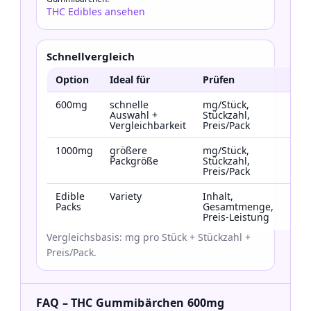
THC Edibles ansehen
Schnellvergleich
Option
Ideal für
Prüfen
Link
600mg
schnelle
mg/Stück,
600
Auswahl +
Stückzahl,
Vergleichbarkeit
Preis/Pack
1000mg
größere
mg/Stück,
100
Packgröße
Stückzahl,
Preis/Pack
Edible
Variety
Inhalt,
THC
Packs
Gesamtmenge,
Edib
Preis-Leistung
Vergleichsbasis: mg pro Stück + Stückzahl +
Preis/Pack.
FAQ – THC Gummibärchen 600mg